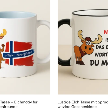
asse – Elchmotiv für
Lustige Elch Tasse mit Spru
ienfreunde
witzige Geschenkidee