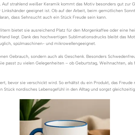
ch. Auf strahlend weißer Keramik kommt das Motiv besonders gut zur Ge
r Linkshänder geeignet ist. Ob auf der Arbeit, beim gemütlichen Sonnt
aran, dass Sehnsucht auch ein Stück Freude sein kann.
itern bietet sie ausreichend Platz für den Morgenkaffee oder eine h
and liegt. Dank des hochwertigen Sublimationsdrucks bleibt das Motiv 
auglich, spülmaschinen- und mikrowellengeeignet.
eigenen Gebrauch, sondern auch als Geschenk. Besonders Schwedenfr
ie passt zu vielen Gelegenheiten – ob Geburtstag, Weihnachten, als Mi
ert, bevor sie verschickt wird. So erhältst du ein Produkt, das Freude
Stück nordisches Lebensgefühl in den Alltag und sorgst gleichzeitig