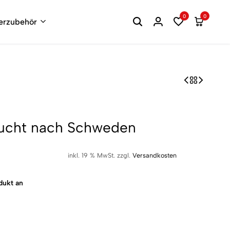
0
0
terzubehör
sucht nach Schweden
inkl. 19 % MwSt.
zzgl.
Versandkosten
dukt an