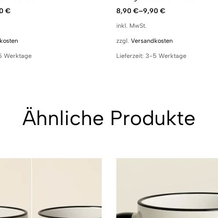
90
€
8,90
€
–
9,90
€
inkl. MwSt.
kosten
zzgl.
Versandkosten
5 Werktage
Lieferzeit:
3-5 Werktage
Ähnliche Produkte