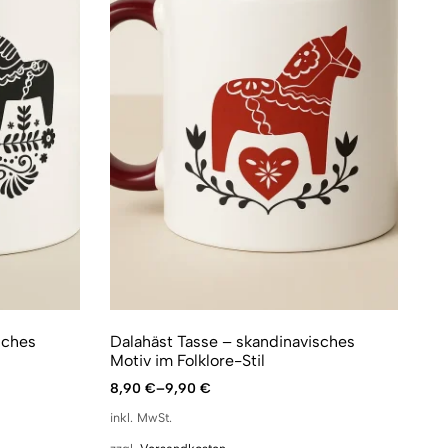
sches
Dalahäst Tasse – skandinavisches
Sp
Motiv im Folklore-Stil
Mo
8,90
€
–
9,90
€
8,
inkl. MwSt.
ink