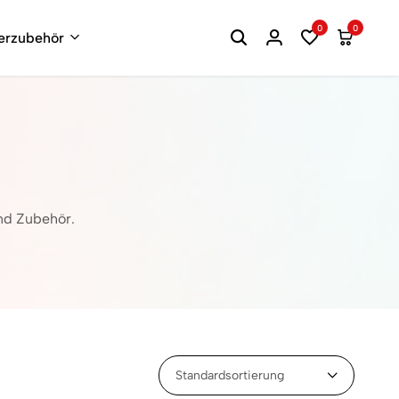
0
0
terzubehör
nd Zubehör.
Standardsortierung