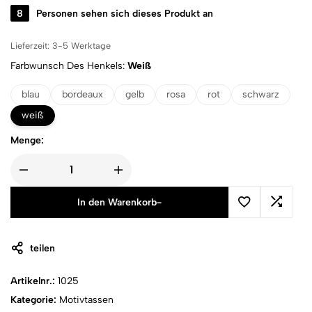
8
Personen sehen sich dieses Produkt an
Lieferzeit:
3-5 Werktage
Farbwunsch Des Henkels
Weiß
blau
bordeaux
gelb
rosa
rot
schwarz
weiß
Menge:
In den Warenkorb
-
teilen
Artikelnr.:
1025
Kategorie:
Motivtassen