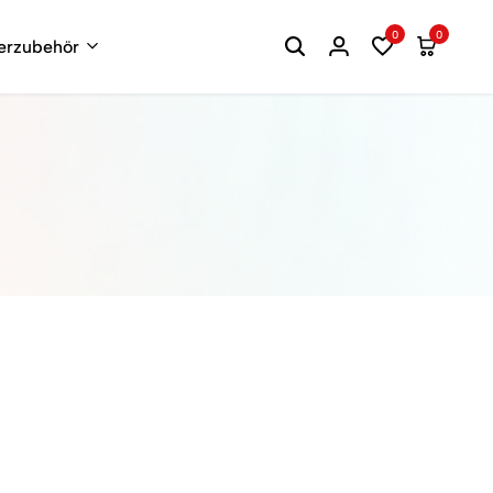
0
0
terzubehör