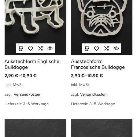
Ausstechform Englische
Ausstechform
Bulldogge
Französische Bulldogge
2,90
€
–
10,90
€
2,90
€
–
10,90
€
inkl. MwSt.
inkl. MwSt.
zzgl.
Versandkosten
zzgl.
Versandkosten
Lieferzeit:
3-5 Werktage
Lieferzeit:
3-5 Werktage