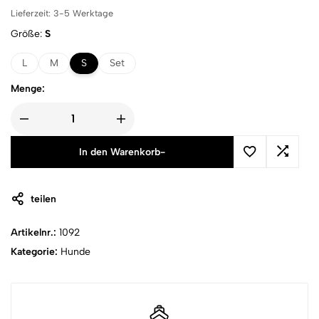
Lieferzeit:
3-5 Werktage
Größe
S
L
M
S
Set
Menge:
In den Warenkorb
-
teilen
Artikelnr.:
1092
Kategorie:
Hunde