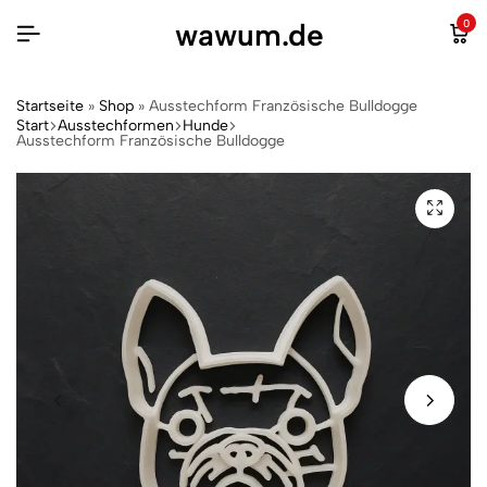
wawum.de
0
Startseite
»
Shop
»
Ausstechform Französische Bulldogge
Start
Ausstechformen
Hunde
Ausstechform Französische Bulldogge