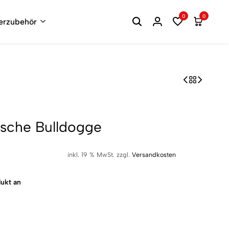
0
0
terzubehör
ische Bulldogge
inkl. 19 % MwSt.
zzgl.
Versandkosten
ukt an