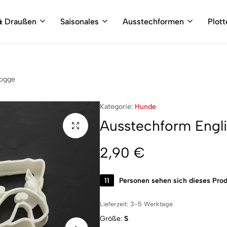
& Draußen
Saisonales
Ausstechformen
Plot
dogge
Kategorie:
Hunde
Ausstechform Engl
2,90
€
11
Personen sehen sich dieses Prod
Lieferzeit:
3-5 Werktage
Größe
S