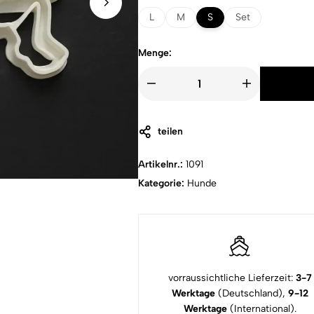
L
M
S
Set
Menge:
teilen
Artikelnr.:
1091
Kategorie:
Hunde
vorraussichtliche Lieferzeit:
3-7
Werktage
(Deutschland),
9-12
Werktage
(International).