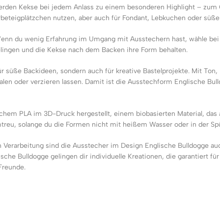
erden Kekse bei jedem Anlass zu einem besonderen Highlight – zum G
rbeteigplätzchen nutzen, aber auch für Fondant, Lebkuchen oder süße
enn du wenig Erfahrung im Umgang mit Ausstechern hast, wähle bei 
gelingen und die Kekse nach dem Backen ihre Form behalten.
r süße Backideen, sondern auch für kreative Bastelprojekte. Mit Ton
en oder verzieren lassen. Damit ist die Ausstechform Englische Bulld
ichem PLA im 3D-Druck hergestellt, einem biobasierten Material, da
ormtreu, solange du die Formen nicht mit heißem Wasser oder in der Sp
n Verarbeitung sind die Ausstecher im Design Englische Bulldogge au
sche Bulldogge gelingen dir individuelle Kreationen, die garantiert f
Freunde.