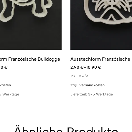
orm Französische Bulldogge
Ausstechform Französische
90
€
2,90
€
–
10,90
€
inkl. MwSt.
kosten
zzgl.
Versandkosten
5 Werktage
Lieferzeit:
3-5 Werktage
Ähnliche Produkte