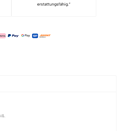
erstattungsfähig.“
iß.