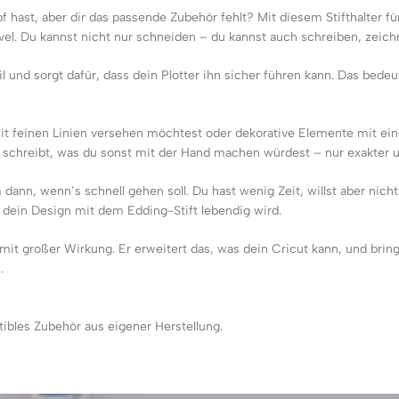
 hast, aber dir das passende Zubehör fehlt? Mit diesem Stifthalter f
evel. Du kannst nicht nur schneiden – du kannst auch schreiben, zeic
il und sorgt dafür, dass dein Plotter ihn sicher führen kann. Das bedeu
 mit feinen Linien versehen möchtest oder dekorative Elemente mit ei
ter schreibt, was du sonst mit der Hand machen würdest – nur exakter u
dann, wenn’s schnell gehen soll. Du hast wenig Zeit, willst aber nich
ie dein Design mit dem Edding-Stift lebendig wird.
er mit großer Wirkung. Er erweitert das, was dein Cricut kann, und brin
.
tibles Zubehör aus eigener Herstellung.