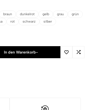
braun
dunkelrot
gelb
grau
grün
sa
rot
schwarz
silber
In den Warenkorb
-