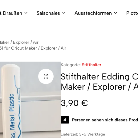
& Draußen
Saisonales
Ausstechformen
Plot
aker / Explorer / Air
1 für Cricut Maker / Explorer / Air
Kategorie:
Stifthalter
Stifthalter Edding C
Maker / Explorer / A
3,90
€
4
Personen sehen sich dieses Prod
Lieferzeit:
3-5 Werktage