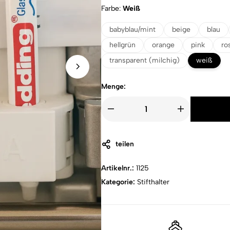
Farbe
Weiß
babyblau/mint
beige
blau
hellgrün
orange
pink
ro
transparent (milchig)
weiß
Menge:
teilen
Artikelnr.:
1125
Kategorie:
Stifthalter