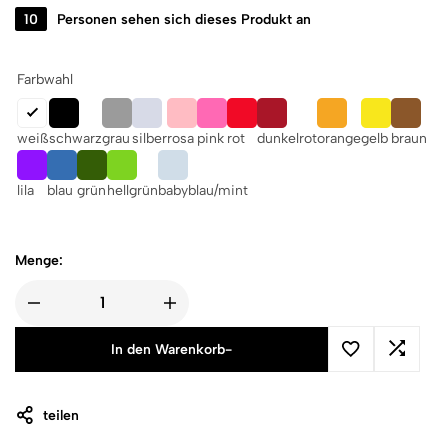
10
Personen sehen sich dieses Produkt an
Farbwahl
weiß
schwarz
grau
silber
rosa
pink
rot
dunkelrot
orange
gelb
braun
lila
blau
grün
hellgrün
babyblau/mint
Menge:
In den Warenkorb
-
teilen