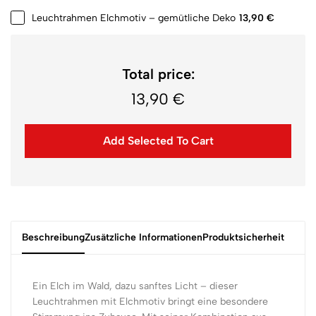
Leuchtrahmen Elchmotiv – gemütliche Deko
13,90
€
Total price:
13,90
€
Add Selected To Cart
Beschreibung
Zusätzliche Informationen
Produktsicherheit
Ein Elch im Wald, dazu sanftes Licht – dieser
Leuchtrahmen mit Elchmotiv bringt eine besondere