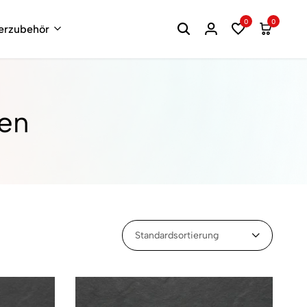
0
0
terzubehör
en
Standardsortierung