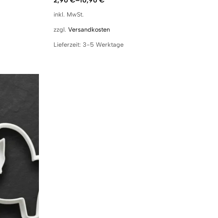
2,90
€
–
10,90
€
inkl. MwSt.
zzgl.
Versandkosten
Lieferzeit:
3-5 Werktage