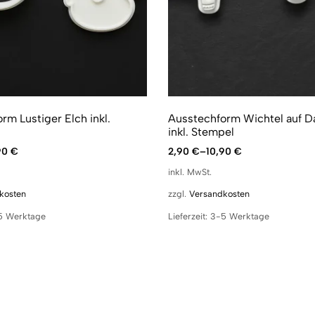
rm Lustiger Elch inkl.
Ausstechform Wichtel auf D
inkl. Stempel
90
€
2,90
€
–
10,90
€
inkl. MwSt.
kosten
zzgl.
Versandkosten
5 Werktage
Lieferzeit:
3-5 Werktage