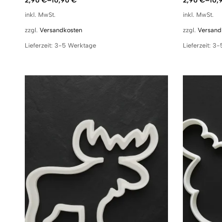
2,90
€
–
10,90
€
2,90
€
–
10,
inkl. MwSt.
inkl. MwSt.
zzgl.
Versandkosten
zzgl.
Versand
Lieferzeit:
3-5 Werktage
Lieferzeit:
3-