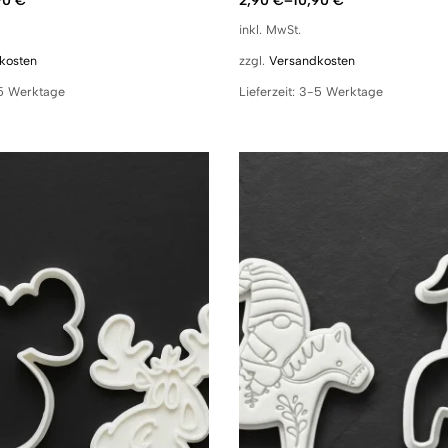
90
€
2,90
€
–
10,90
€
inkl. MwSt.
kosten
zzgl.
Versandkosten
5 Werktage
Lieferzeit:
3-5 Werktage