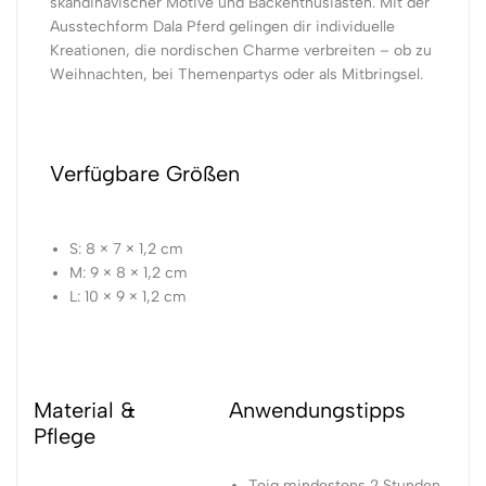
skandinavischer Motive und Backenthusiasten. Mit der
Ausstechform Dala Pferd gelingen dir individuelle
Kreationen, die nordischen Charme verbreiten – ob zu
Weihnachten, bei Themenpartys oder als Mitbringsel.
Verfügbare Größen
S: 8 × 7 × 1,2 cm
M: 9 × 8 × 1,2 cm
L: 10 × 9 × 1,2 cm
Material &
Anwendungstipps
Pflege
Teig mindestens 2 Stunden