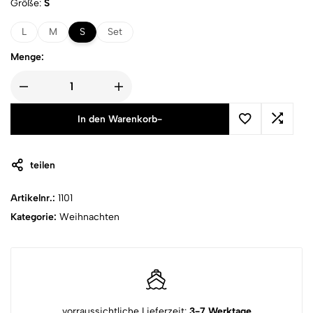
Größe
S
L
M
S
Set
Menge:
In den Warenkorb
-
teilen
Artikelnr.:
1101
Kategorie:
Weihnachten
vorraussichtliche Lieferzeit:
3-7 Werktage