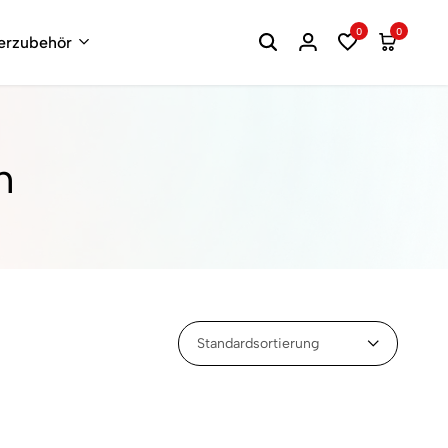
0
0
terzubehör
h
Standardsortierung