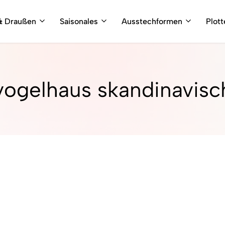
& Draußen
Saisonales
Ausstechformen
Plot
vogelhaus skandinavisc