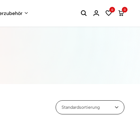
0
0
terzubehör
Standardsortierung