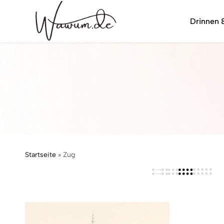
Drinnen 
wawum.de
Startseite
»
Zug