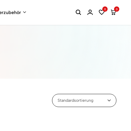
0
0
terzubehör
Standardsortierung