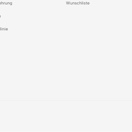
ehrung
Wunschliste
n
linie