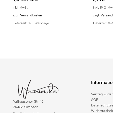
8,90
€
–
9,90
€
6,90
€
inkl. MwSt.
inkl. 19 % Mw
zzgl.
Versandkosten
zzgl.
Versand
Lieferzeit:
3-5 Werktage
Lieferzeit:
3-
Informati
Vertrag wider
AGB
Aufhausener Str. 16
Datenschutze
94436 Simbach
Widerrufsbel