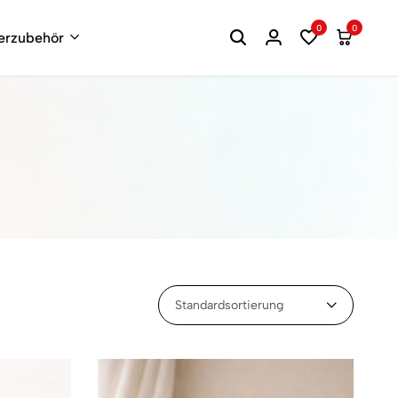
0
0
terzubehör
Standardsortierung