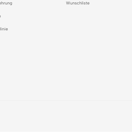
ehrung
Wunschliste
n
linie