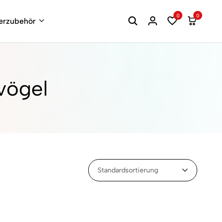
0
0
terzubehör
vögel
Standardsortierung