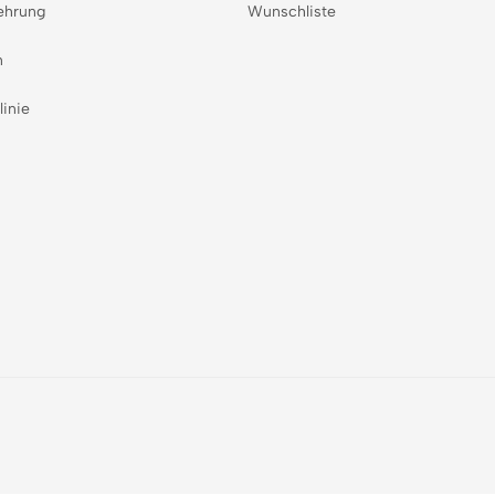
ehrung
Wunschliste
n
linie