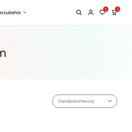
0
0
terzubehör
rm
Standardsortierung