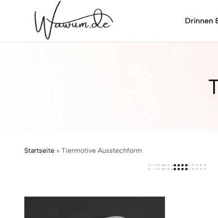
Drinnen 
wawum.de
T
Startseite
»
Tiermotive Ausstechform