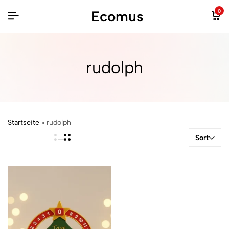
Ecomus
0
rudolph
Startseite
»
rudolph
Sort