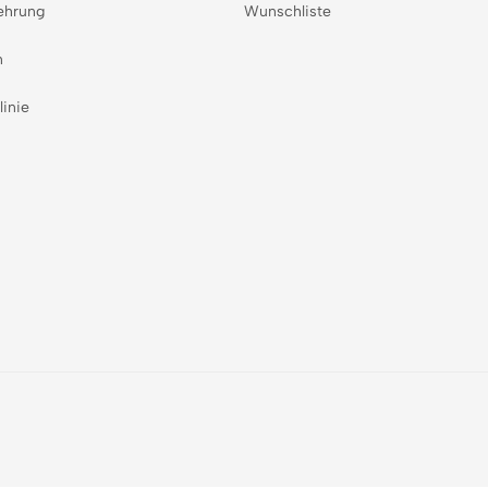
ehrung
Wunschliste
n
linie