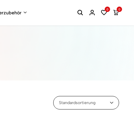
0
0
terzubehör
Standardsortierung