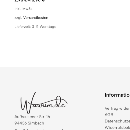
2,90
€
–
10,90
€
inkl. MwSt.
zzgl.
Versandkosten
Lieferzeit:
3-5 Werktage
Informati
Vertrag wider
AGB
Aufhausener Str. 16
Datenschutze
94436 Simbach
Widerrufsbel