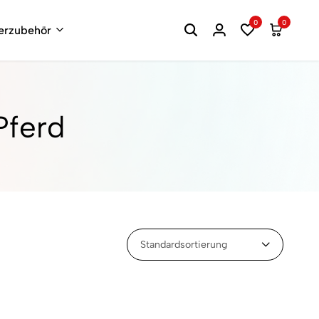
0
0
terzubehör
Pferd
Standardsortierung