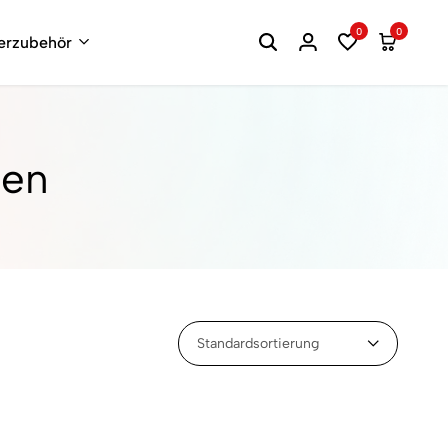
0
0
terzubehör
ten
Standardsortierung