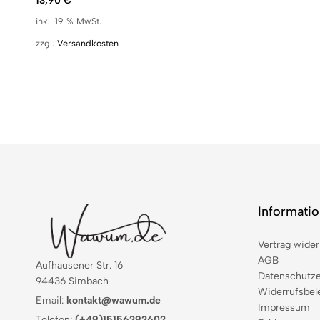
13,90
€
inkl. 19 % MwSt.
zzgl.
Versandkosten
Informati
Vertrag wider
AGB
Aufhausener Str. 16
Datenschutze
94436 Simbach
Widerrufsbel
Email:
kontakt@wawum.de
Impressum
Telefon:
(+49)15156292602