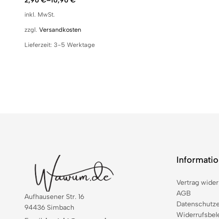
2,90
€
–
10,90
€
inkl. MwSt.
zzgl.
Versandkosten
Lieferzeit:
3-5 Werktage
Informati
Vertrag wider
AGB
Aufhausener Str. 16
Datenschutze
94436 Simbach
Widerrufsbel