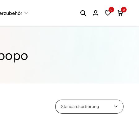
0
0
terzubehör
lpopo
Standardsortierung