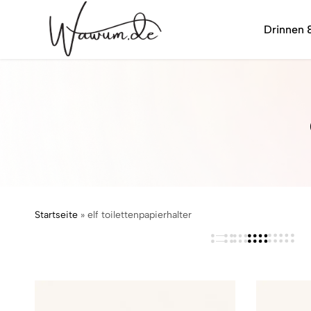
Drinnen 
wawum.de
Startseite
»
elf toilettenpapierhalter