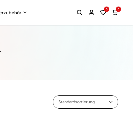
0
0
terzubehör
r
Standardsortierung