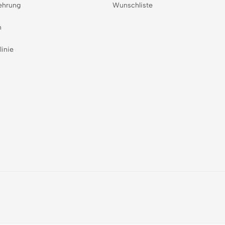
ehrung
Wunschliste
n
linie