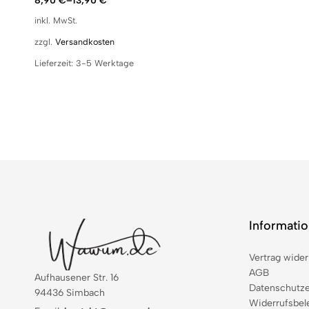
8,90
€
–
13,90
€
inkl. MwSt.
zzgl.
Versandkosten
Lieferzeit:
3-5 Werktage
Informati
Vertrag wider
AGB
Aufhausener Str. 16
Datenschutze
94436 Simbach
Widerrufsbel