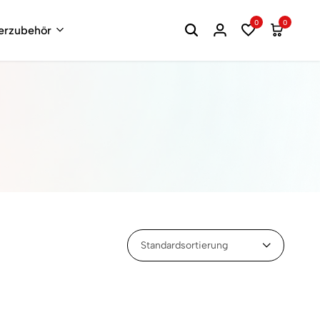
0
0
terzubehör
Standardsortierung