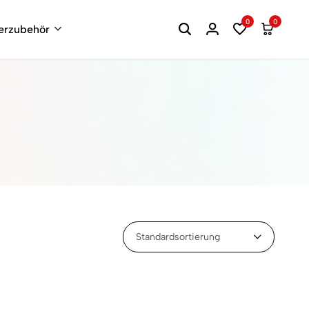
0
0
terzubehör
Standardsortierung