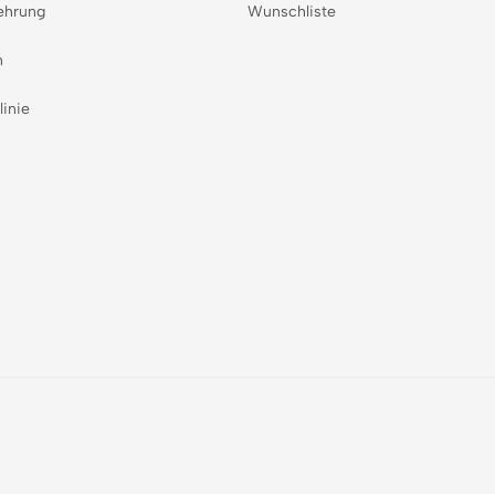
ehrung
Wunschliste
n
linie