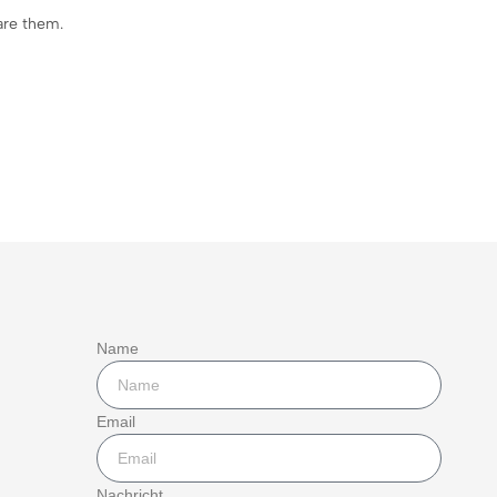
are them.
Name
Email
Nachricht