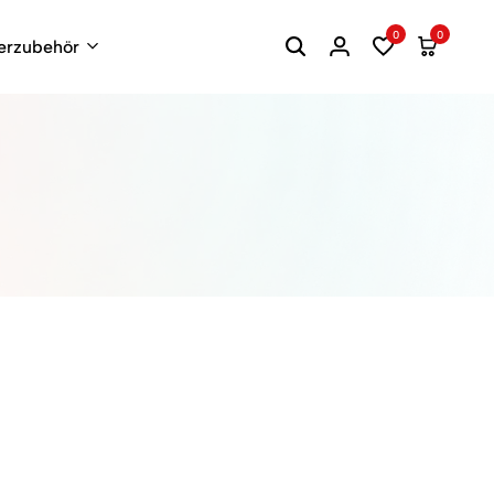
0
0
terzubehör