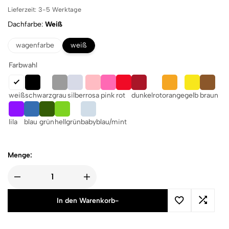
Lieferzeit:
3-5 Werktage
Dachfarbe
Weiß
wagenfarbe
weiß
Farbwahl
weiß
schwarz
grau
silber
rosa
pink
rot
dunkelrot
orange
gelb
braun
lila
blau
grün
hellgrün
babyblau/mint
Menge:
In den Warenkorb
-